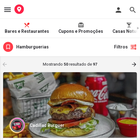
Bares e Restaurantes
Cupons e Promoções
Casas Notur
Hamburguerias
Filtros
Mostrando
50
resultado de
97
Cadillac Burguer