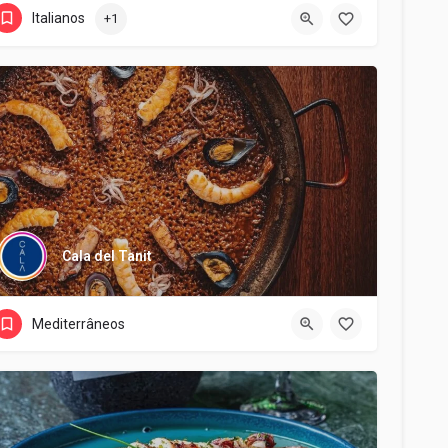
Italianos
+1
Cala del Tanit
Mediterrâneos