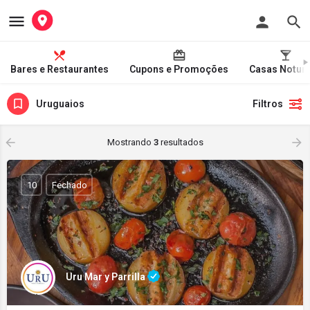
Bares e Restaurantes
Cupons e Promoções
Casas Notur
Uruguaios
Filtros
Mostrando
3
resultados
10
Fechado
Uru Mar y Parrilla