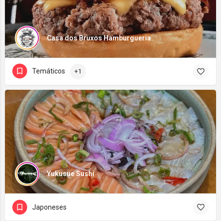
Casa dos Bruxos Hamburgueria
Temáticos
+1
Yukusue Sushi
Japoneses