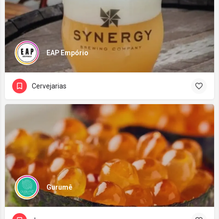
EAP Empório
Cervejarias
Gurumê