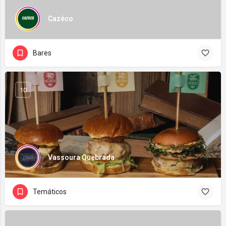
Cazéco
Bares
10
Vassoura Quebrada
Temáticos