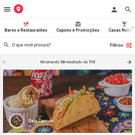
Bares e Restaurantes
Cupons e Promoções
Casas Notur
Filtros
Mostrando
50
resultado de
713
Dale Cancun