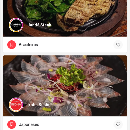
Jandá Steak
Brasileiros
Iroha Sushi
Japoneses