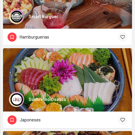
Smart Burguer
Hamburguerias
Sushi Hino Osasco
Japoneses