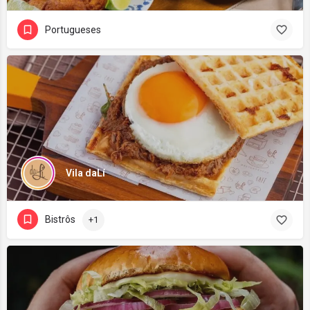
Portugueses
Vila daLí
Bistrôs
+1