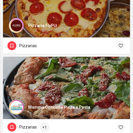
Pizzaria FlyPiz
Pizzarias
Mamma Concetta Pizza e Pasta
Pizzarias
+1