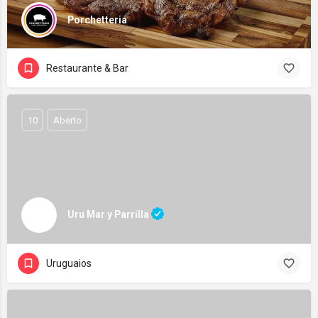
Porchetteria
Restaurante & Bar
10
Aberto
Uru Mar y Parrilla
Uruguaios