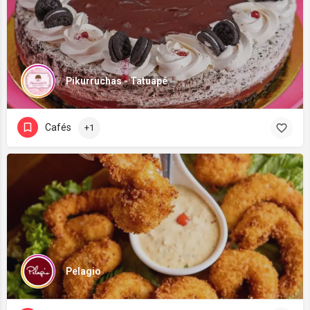
Pikurruchas - Tatuapé
Cafés
+1
Pelagio