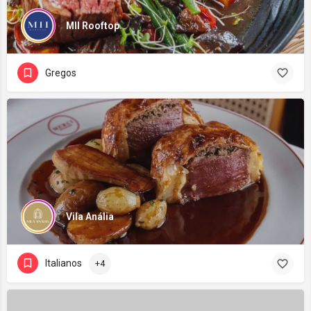
MII Rooftop
Gregos
Vila Anália
Italianos
+4