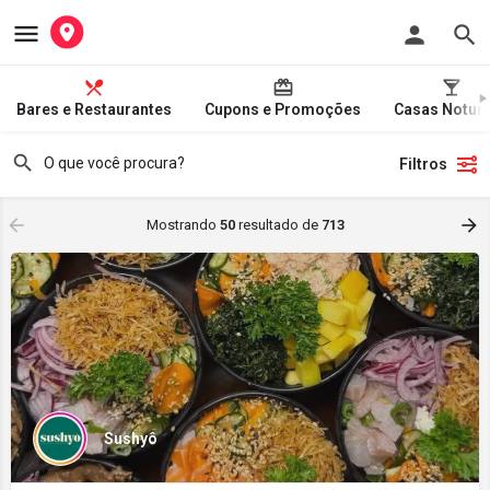
Bares e Restaurantes
Cupons e Promoções
Casas Notur
Filtros
Mostrando
50
resultado de
713
Sushyô