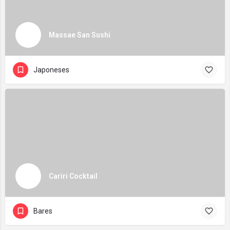
Massae San Sushi
Japoneses
Cariri Cocktail
Bares