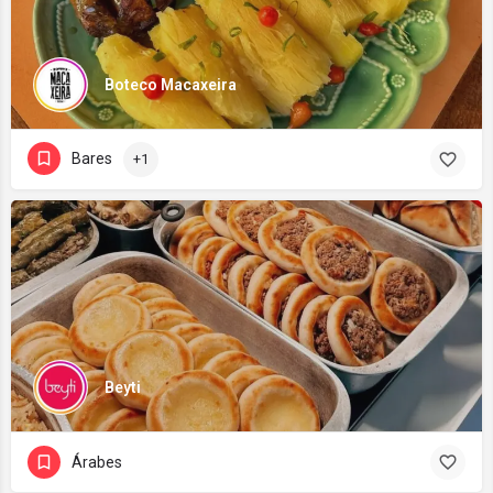
Boteco Macaxeira
Bares
+1
Beyti
Árabes