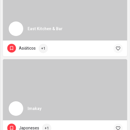
East Kitchen & Bar
Asiáticos
+1
Imakay
Japoneses
+1