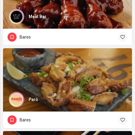
Meat Bar
Bares
Parō
Bares