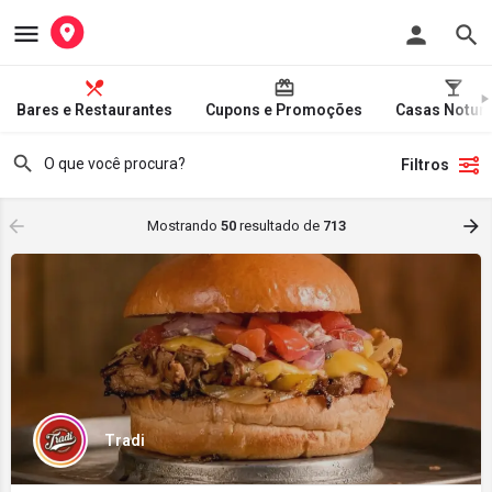
Bares e Restaurantes
Cupons e Promoções
Casas Notur
Filtros
Mostrando
50
resultado de
713
Tradi