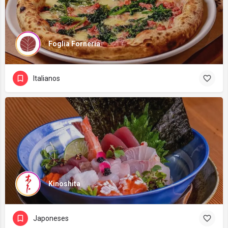
Foglia Forneria
Italianos
Kinoshita
Japoneses