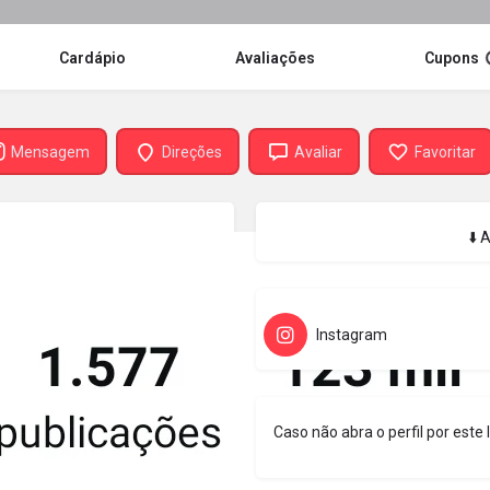
Cardápio
Avaliações
Cupons
Mensagem
Direções
Avaliar
Favoritar
⬇️ 
Instagram
Caso não abra o perfil por este