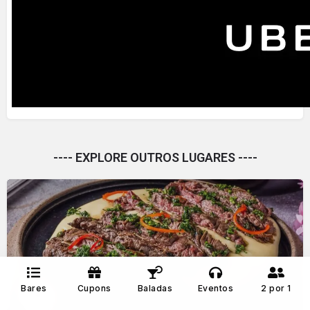
---- EXPLORE OUTROS LUGARES ----
Bares
Cupons
Baladas
Eventos
2 por 1
Praça Santa Paula