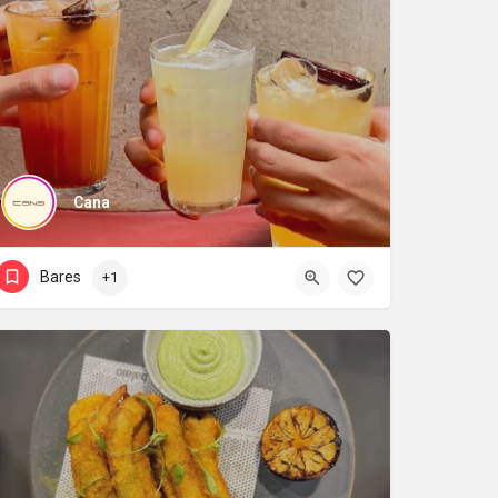
Cana
Bares
+1