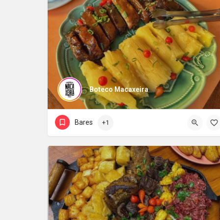
Boteco Macaxeira
Bares
+1