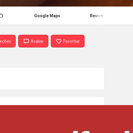
Google Maps
Review
reções
Avaliar
Favoritar