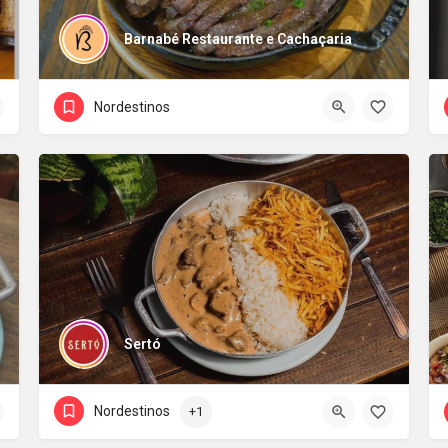
Barnabé Restaurante e Cachaçaria
Nordestinos
Sertó
Nordestinos
+1