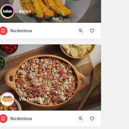
Balaio
Nordestinos
Vila Gonzaga
Nordestinos