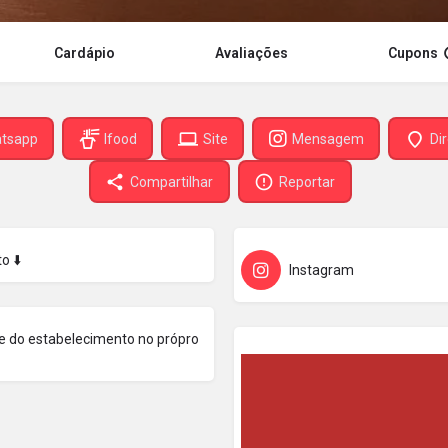
Cardápio
Avaliações
Cupons
tsapp
Ifood
Site
Mensagem
Di
Compartilhar
Reportar
o ⬇️
Instagram
ome do estabelecimento no própro