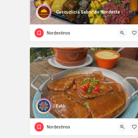
Cuscuzlícia Sabor do Nordeste
Nordestinos
Fulô
Nordestinos