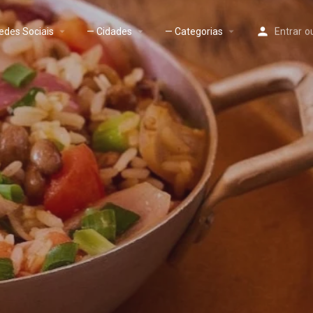
edes Sociais
— Cidades
— Categorias
Entrar
o