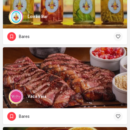
Loirão Bar
Bares
Vaca Véia
Bares