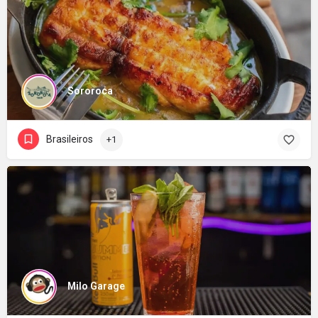
Sororoca
Brasileiros
+1
Milo Garage