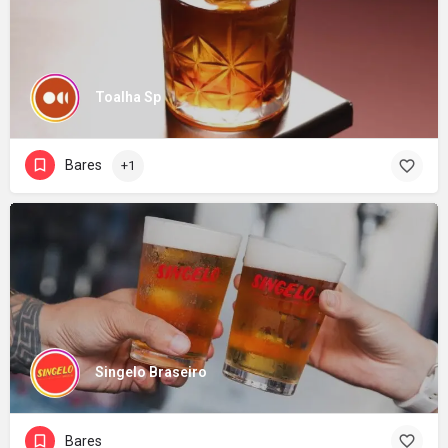
Toalha Sp
Bares
+1
Singelo Braseiro
Bares