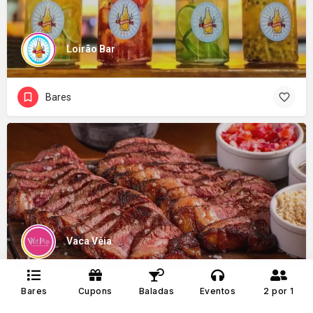
Loirão Bar
Bares
Vaca Véia
Bares
Bares
Cupons
Baladas
Eventos
2 por 1