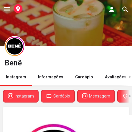
Benê
Instagram
Informações
Cardápio
Avaliações
Instagram
Cardápio
Mensagem
D