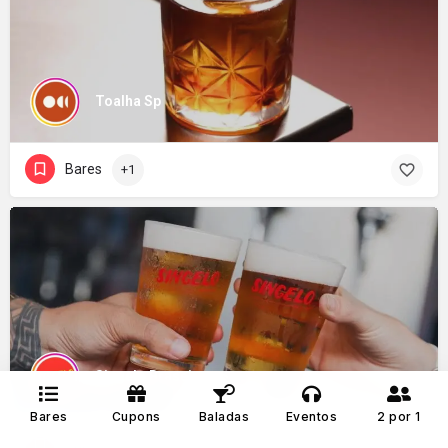
Toalha Sp
Bares
+1
Singelo Braseiro
Bares
Cupons
Baladas
Eventos
2 por 1
Bares