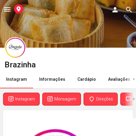
Brazinha
Instagram
Informações
Cardápio
Avaliações
Instagram
Mensagem
Direções
A