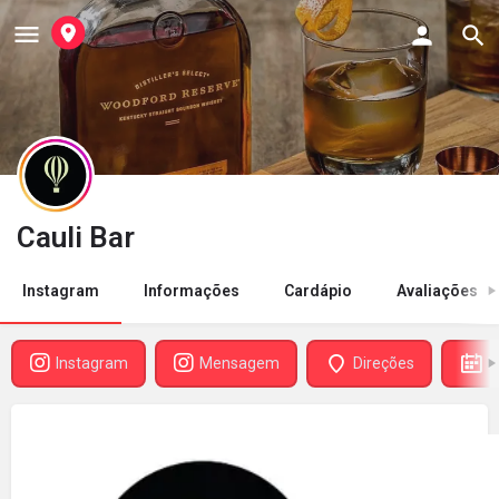
Cauli Bar
Instagram
Informações
Cardápio
Avaliações
Instagram
Mensagem
Direções
R