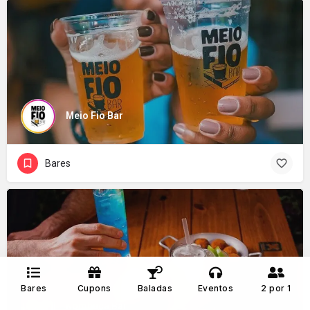
Meio Fio Bar
Bares
Bares
Cupons
Baladas
Eventos
2 por 1
Kombuca Bar