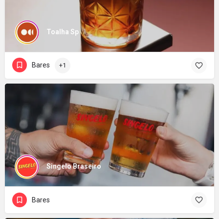
Toalha Sp
Bares
+1
Singelo Braseiro
Bares