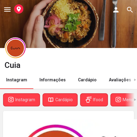
Cuia
Instagram
Informações
Cardápio
Avaliações
Instagram
Cardápio
Ifood
Mensa