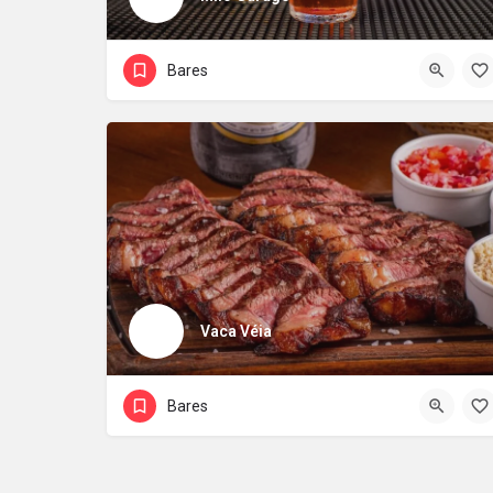
Bares
Vaca Véia
Bares