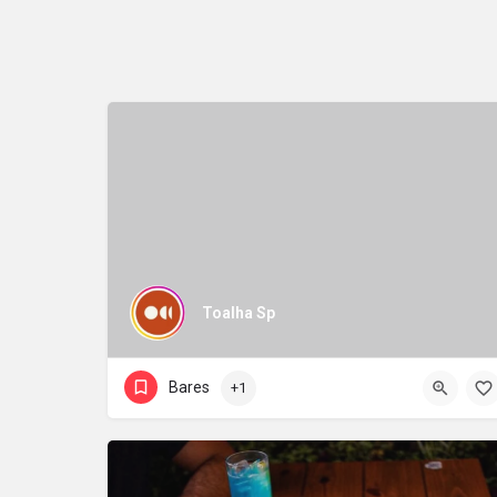
Toalha Sp
Bares
+1