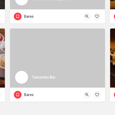
Bares
Tatuzinho Bar
Bares