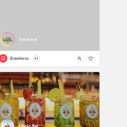
Sororoca
Brasileiros
+1
Loirão Bar