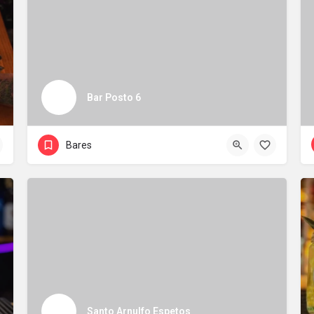
Bar Posto 6
Bares
Santo Arnulfo Espetos