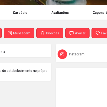
Cardápio
Avaliações
Cupons
Mensagem
Direções
Avaliar
Fav
o ⬇️
Instagram
ome do estabelecimento no própro