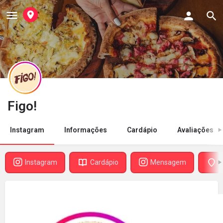
Figo!
Instagram
Informações
Cardápio
Avaliações
Instagram
Cardápio
Mensagem
D