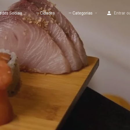
edes Sociais
— Cidades
— Categorias
Entrar
o