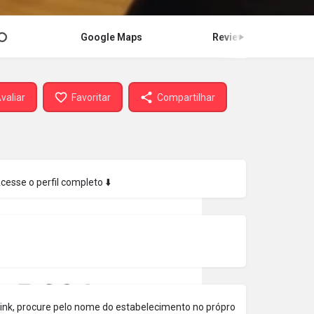
Google Maps
Review
valiar
Favoritar
Compartilhar
Acesse o perfil completo ⬇️
 link, procure pelo nome do estabelecimento no própro