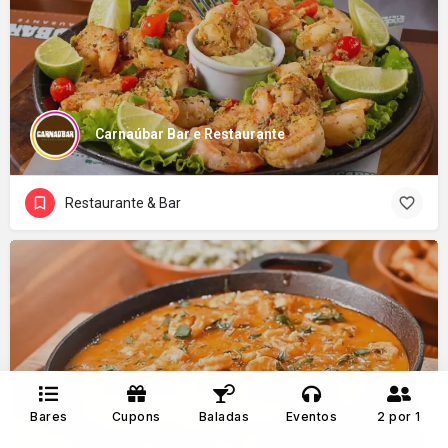
Carnaúbar Bar e Restaurante
Restaurante & Bar
Fazenda Dora Bar & Grill
Bares
Cupons
Baladas
Eventos
2 por 1