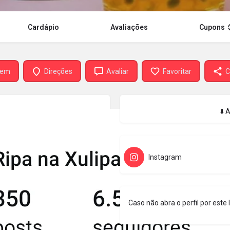
Cardápio
Avaliações
Cupons
gem
Direções
Avaliar
Favoritar
C
⬇️ 
Instagram
Caso não abra o perfil por este