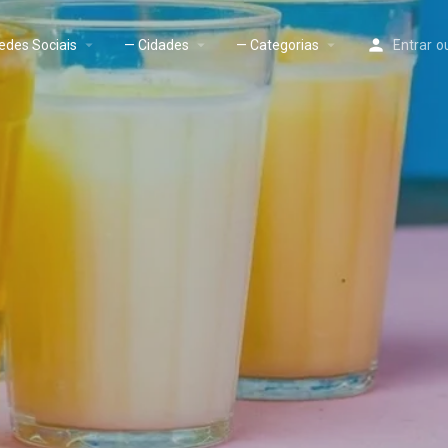
edes Sociais
— Cidades
— Categorias
Entrar
o