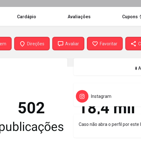
Cardápio
Avaliações
Cupons
gem
Direções
Avaliar
Favoritar
C
⬇️ 
Instagram
Caso não abra o perfil por este