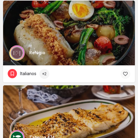
Refúgio
Italianos
+2
Taberna 474