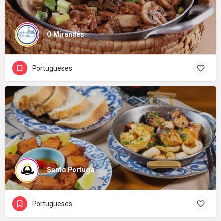
O Mirandês
Portugueses
Santo Portuga
Portugueses