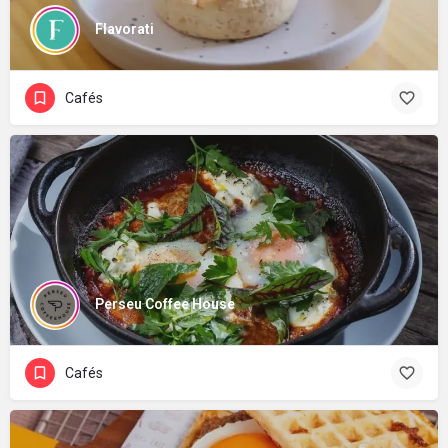
Flavorati
Cafés
Perseu Coffee House
Cafés