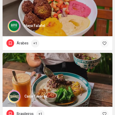
Haya Falafel
Árabes
+1
Casa Tavares
Brasileiros
+1