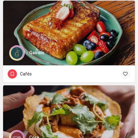
Gairdín
Cafés
Cora