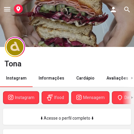
Tona
Instagram
Informações
Cardápio
Avaliações
Instagram
Ifood
Mensagem
Dire
⬇️ Acesse o perfil completo ⬇️