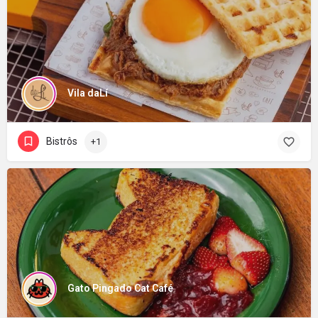
Vila daLí
Bistrôs
+1
Gato Pingado Cat Café