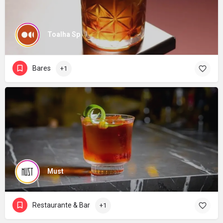
Toalha Sp
Bares
+1
Must
Restaurante & Bar
+1