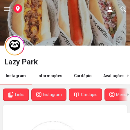
Lazy Park
Instagram
Informações
Cardápio
Avaliações
Links
Instagram
Cardápio
Mensa