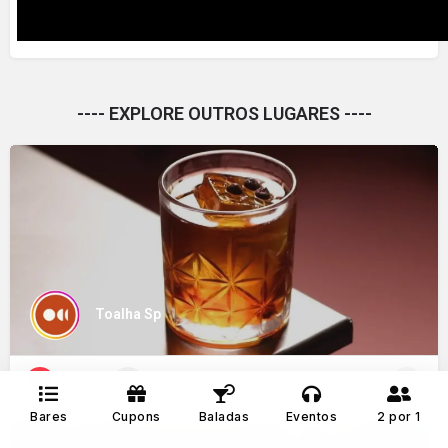
---- EXPLORE OUTROS LUGARES ----
Toalha Sp
Bares
+1
Bares
Cupons
Baladas
Eventos
2 por 1