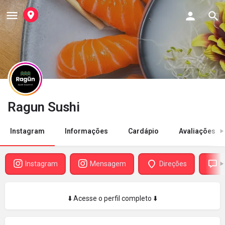
Ragun Sushi
Instagram
Informações
Cardápio
Avaliações
Instagram
Mensagem
Direções
A
⬇️ Acesse o perfil completo ⬇️