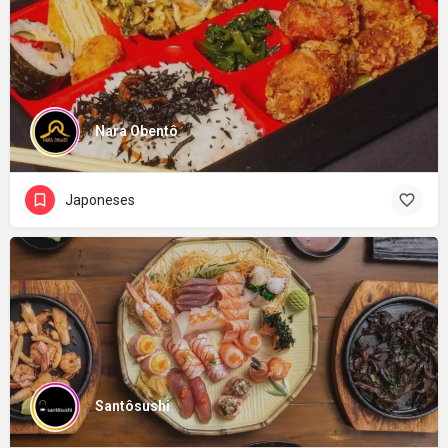
Nara Obentô
Japoneses
Santôsushi