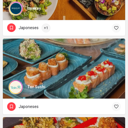
Imakay
Japoneses
+1
Tor Sushi
Japoneses