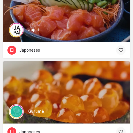
Japaí
Japoneses
Gurumê
Japoneses