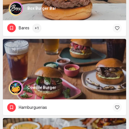
Box Burger Bar
Bares
+1
10
Cow Me Burger
Hamburguerias
10