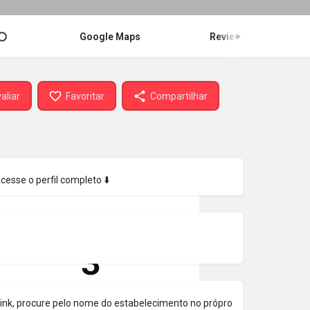
Google Maps
Review
aliar
Favoritar
Compartilhar
Acesse o perfil completo ⬇️
 link, procure pelo nome do estabelecimento no própro