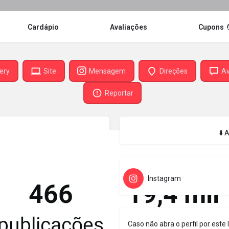
Cardápio
Avaliações
Cupons
very
Site
Mensagem
Direções
Av
Reportar
⬇️ 
Instagram
Caso não abra o perfil por este